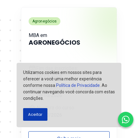
Agronegócios
MBA em
AGRONEGÓCIOS
Fim das inscrições:
Utilizamos cookies em nossos sites para
10/09/2026
oferecer a você uma melhor experiência
conforme nossa
Política de Privacidade
. Ao
Resultado da seleção até:
continuar navegando você concorda com estas
28/10/2026
condições.
Abertura do curso:
Aceitar
14/10/2026